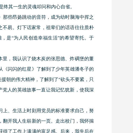
，是终其一生的灵魂叩问和内心自省。
》那些昂扬跳动的音符，成为幼时脑海中挥之
之不易。灯下话家常，祖辈们的话语往往质朴
，是“为人民创造幸福生活”的希望寄托。于
本里，我认识了烧木炭的张思德、炸碉堡的董
从《闪闪的红星》了解到了少年英雄潘冬子的
援朝的伟大精神，了解到了“砍头不要紧，只
些共产党人的英雄故事一直让我记忆犹新，使我深
习上、生活上时刻用党员的标准要求自己，努
，翻开我人生崭新的一页。走出校门，我怀揣
获得了工作上满满的富足感。后来，我先后在