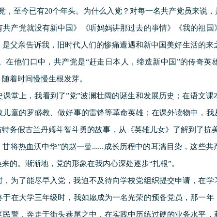
共产党，至今已有20个年头。为什么入党？对每一名共产党员来说
有共产党就没有新中国》《听妈妈讲那过去的事情》《我的祖国
义，是父亲告诉我，旧时代人们的惨痛遭遇和新中国美好生活的来
。在他们口中，共产党是“赶走日本人，缔造新中国”的传奇英雄
，随着时间慢慢生根发芽。
史课堂上，我看到了”党”波澜壮阔的诞生和发展历史；在语文课
救儿童的罗盛教、做好事的雷锋等革命英雄；在课外读物中，我
与特务假古兰丹姆斗智斗勇的故事，从《英雄儿女》了解到了抗美
甘将热血沃中华”的赵一曼......成长历程中的耳濡目染，这
来的。渐渐地，党的形象在我内心深处逐步“扎根”。
时，为了能尽早入党，我迫不及待向学校党组织提交申请，在学
终于在大学三年级时，我如愿成为一名光荣的预备党员，那一年
区民警，奔走于街头巷尾之中，在实践中历练过硬的业务水平，