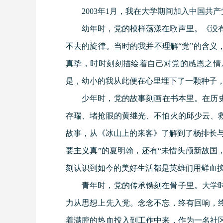
2003年1月，我在大学期间加入中国
幼年时，党的模样荡漾在歌声里。《没
不去的旋律。当时的我并不理解“党”的含
真挚，时时刻刻描绘着自己对党的感恩之情
是，幼小的我从此便在心里埋下了一颗种子
少年时，党的故事刻画在书本里。在历
存瑞、堵抢眼的黄继光、不怕火的邱少云、
故事，从《冰山上的来客》了解到了杨排长
要主义真”的夏明翰，还有“未惜头颅新故国，
刻认识到如今的美好生活都是英雄们用鲜血换
青年时，党的传承镌刻在骨子里。大学
力从思想上先入党。念念不忘，终有回响，
着满腔的热血投入到工作中来，作为一名社