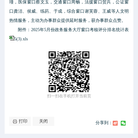
瑾，医保窗口蔡文玉，交通窗口周畅，法援窗口贺兵，公证窗
口龚洁、侯威、练菂、于成，综合窗口谢芙蓉、王威等人文明
热情服务，主动为办事群众提供延时服务，获办事群众点赞。
附件：2025年5月份政务服务大厅窗口考核评分排名统计表
5(3).xls
扫一扫在手机打开当前页
打印
关闭
分享到：