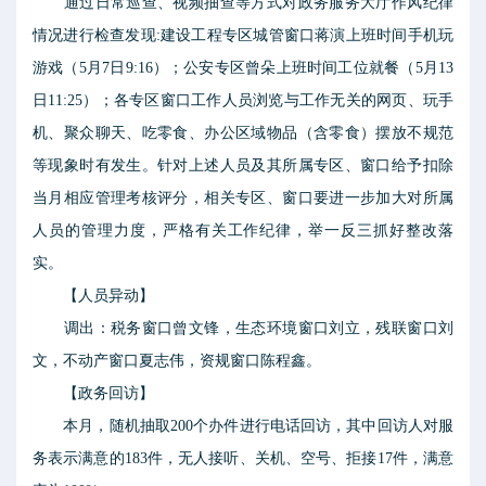
通过日常巡查、视频抽查等方式对政务服务大厅作风纪律
情况进行检查发现:建设工程专区城管窗口蒋演上班时间手机玩
游戏（5月7日9:16）；公安专区曾朵上班时间工位就餐（5月13
日11:25）；各专区窗口工作人员浏览与工作无关的网页、玩手
机、聚众聊天、吃零食、办公区域物品（含零食）摆放不规范
等现象时有发生。针对上述人员及其所属专区、窗口给予扣除
当月相应管理考核评分，相关专区、窗口要进一步加大对所属
人员的管理力度，严格有关工作纪律，举一反三抓好整改落
实。
【人员异动】
调出：税务窗口曾文锋，生态环境窗口刘立，残联窗口刘
文，不动产窗口夏志伟，资规窗口陈程鑫。
【政务回访】
本月，随机抽取200个办件进行电话回访，其中回访人对服
务表示满意的183件，无人接听、关机、空号、拒接17件，满意