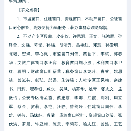
率为100% 。
【群众点赞】
1、市监窗口、住建窗口、资规窗口、不动产窗口、公证窗
口耐心解答、高效便捷为民服务，获办事群众赠送锦旗。
2、不动产专区段攀、皮令仪、许思源、王文、张鸿雁、孙
绎雪、文强、蒋韬、孙强、胡清秀、昌艳红、邓慧、孙爱明、
陈毅、贺斌、李心佩，市监窗口刘伟、蔡创平、李斌、郭春
华，文旅广体窗口李正容，教育窗口刘小波，水利窗口李卫
红、蒋明，财政窗口叶蓓蕾，税务窗口李龙吟、肖睿、姚思
洁、曾岚芬、彭弘、邱遥、朱诗瑶；人社专区王凤梅、余建
书、田辉、瞿孝银、臧永、吴凤、杨芬华、姚青、张志文、孟
徵怡，公安专区唐孟霞、蔡忠霞、李娜、江霞、周利、周立
军、蔡金、贺莉、李艳、汪静、曾剑婷，住建窗口周伟、李
雄、钟伟、汤妹纯、肖啸，应急窗口祝叶，资规窗口刘璇、张
伏洪、罗晨、许亚梅、陈意、李莉莎、喻志江、曾浩、王艺