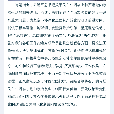
肖娟指出，习近平总书记关于民主生活会上和严肃党内政
治生活的相关讲话、论述，深刻阐述了全面加强党的建设一系
列重大问题，为坚定不移深化全面从严治党指明了前进方向、
提供了根本遵循。她强调，要坚持政治引领，坚定理想信念，
把牢“思想关”。忠诚拥护“两个确立”，坚决做到“两个维护”，把
党对我们各项工作的绝对领导贯彻到全过程各方面；要改进工
作作风，严明纪律规矩，整饬“作风关”。要始终把纪律和规矩
挺在前面，严格落实中央八项规定及其实施细则精神等铁规禁
令，树立和践行正确政绩观，弘扬“严真细实快”工作作风，在
薄弱环节加快补齐短板，全力推动工作提升增效；要强化监督
管理，正风肃纪反腐，守好“廉洁关”。要结合即将召开的专题
民主生活会，勤扫政治灰尘，纠正行为偏差，强化政治警觉性
和政治鉴别力，常态化开展警示教育活动，以全面从严管党治
党的政治担当为现代化新益阳建设保驾护航。